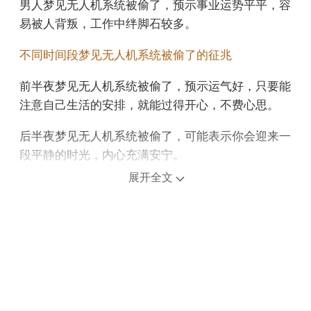
男人梦见无人机系统被偷了，预示事业运势平平，容
易被人背叛，工作中绊脚石较多。
不同时间段梦见无人机系统被偷了的征兆
前半夜梦见无人机系统被偷了，预示运气好，只要能
注意自己生活的安排，就能过得开心，不费心思。
后半夜梦见无人机系统被偷了，可能表示你会迎来一
段平静的时光，内心充满安宁。
展开全文
上午梦见无人机系统被偷了，说明你的缘分不太好，
不知道什么时候会失败，很嫉妒两个人的感情。
中午午睡梦见无人机系统被偷了，预示你近期的事业
运势非常好，在事业上会有不错的进步，要好好努
力。
下午梦见无人机系统被偷了，预示你近期事业上的鸿