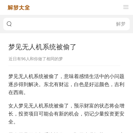
梦见无人机系统被偷了
近日有
96
人和你做了相同的梦
梦见无人机系统被偷了，意味着感情生活中的小问题
逐步得到解决。东北有财运，白色是好运颜色，吉利
在西南。
女人梦见无人机系统被偷了，预示财富的状态将会增
长，投资项目可能会有新的机会，切记少量投资更安
全。