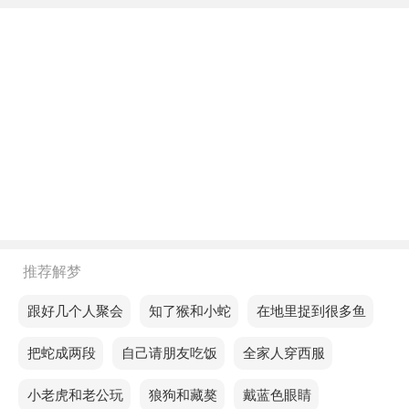
沟即将弥合，相信新的局面会到来，你会在不久的将
来取得成功。
不同年龄阶段梦见无人机系统被偷了
年轻人梦见无人机系统被偷了，预示缘分不好，感觉
朋友最近的行为很奇怪，需要多加注意，这里可能会
有第三者。
中年人梦见无人机系统被偷了，说明合作中的每个细
节都变得更加复杂难解。
推荐解梦
老人梦见无人机系统被偷了，说明身体虚弱，稍有刺
激的饮食就会引起肠胃不适。
梦见跟好几个人聚会
梦见知了猴和小蛇
梦见在地里捉到很多鱼
不同的人梦见无人机系统被偷了预示着什么？
梦见把蛇成两段
梦见自己请朋友吃饭
梦见全家人穿西服
单身的人梦见无人机系统被偷了，说明您有分歧并且
梦见小老虎和老公玩
梦见狼狗和藏獒
梦见戴蓝色眼睛