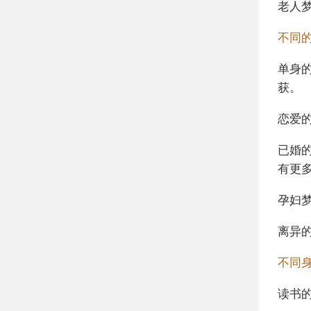
老人
不同
单身
获。
恋爱
已婚
有更
孕妇
离异
不同
读书