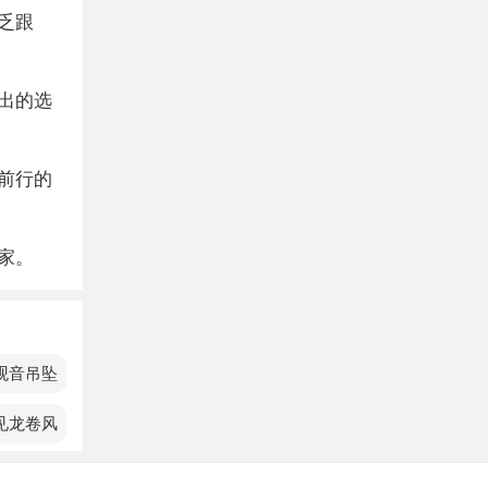
乏跟
出的选
前行的
家。
观音吊坠
见龙卷风