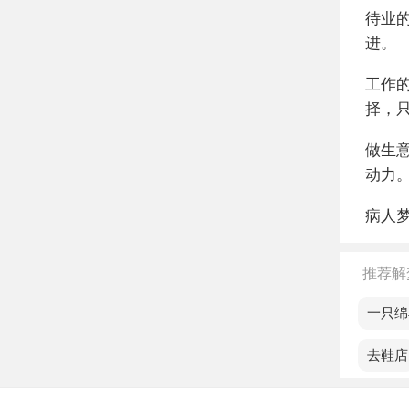
待业
进。
工作
择，
做生
动力
病人
推荐解
梦见一只绵
梦见去鞋店