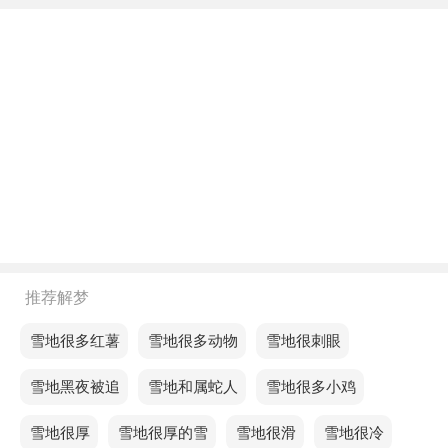
不同年龄阶段梦见雪地很多人走路
年轻人梦见雪地很多人走路，预示工作和休闲不能很
好地融合在一起的感觉。
中年人梦见雪地很多人走路，意思是情感的共振让我
们在无声中互相理解。
老人梦见雪地很多人走路，预示你的缘分会很旺，有
情人能够相处得很好。
不同的人梦见雪地很多人走路预示着什么？
推荐解梦
单身的人梦见雪地很多人走路，努力的方向已经正
梦见雪地很多红薯
梦见雪地很多动物
梦见雪地很刺眼
确，未来充满无限可能。
梦见雪地黑夜被追
梦见雪地和属蛇人
梦见雪地很多小鸡
恋爱的人梦见雪地很多人走路，意味着生活中的挑战
梦见雪地很厚
梦见雪地很厚的雪
梦见雪地很滑
梦见雪地很冷
将要求你突破自我局限。