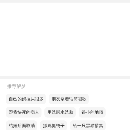
不同年龄阶段梦见赶集人多
年轻人梦见赶集人多，预示情况不妙，你因为一些黑
行造成的金钱损失得不到赔偿。
中年人梦见赶集人多，意味你的努力会为你带来实际
的利益与回报。
老人梦见赶集人多，预示你的人际关系将面临问题，
隐私可能会被他人曝光，影响名誉。
不同的人梦见赶集人多预示着什么？
推荐解梦
单身的人梦见赶集人多，预示接下来的计划可能需要
梦见自己的妈拉屎很多
梦见朋友拿着话筒唱歌
更多的资源支持。
梦见即将快死的病人
梦见用洗脚水洗脸
梦见很小的地毯
恋爱的人梦见赶集人多，意味尊重每一个承诺的人，
梦见结婚后面取消
梦见抓鸡抓鸭子
梦见给一只黑猫搭窝
才能获得他人真正的尊重。