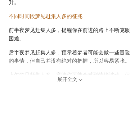
升。
不同时间段梦见赶集人多的征兆
前半夜梦见赶集人多，提醒你在前进的路上不断克服
困难。
后半夜梦见赶集人多，预示着梦者可能会做一些冒险
的事情，但自己并没有绝对的把握，所以容易紧张。
上午梦见赶集人多，意味你可能会感到情绪波动，但
展开全文
这会让你更懂得如何应对挑战。
中午午睡梦见赶集人多，预示近期要提防同行业的竞
争对手，别人可以给你设局，要注意大笔的财务支
出。
下午梦见赶集人多，保持稳定的工作节奏，最终会取
得令人满意的成绩。