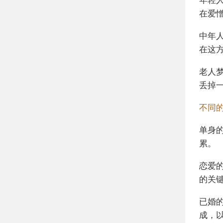
在爱
中年
在这
老人
丢掉
不同
单身
累。
恋爱
的关
已婚
成，