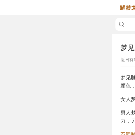
梦见
近日有
梦见
颜色
女人
男人
力，
不同