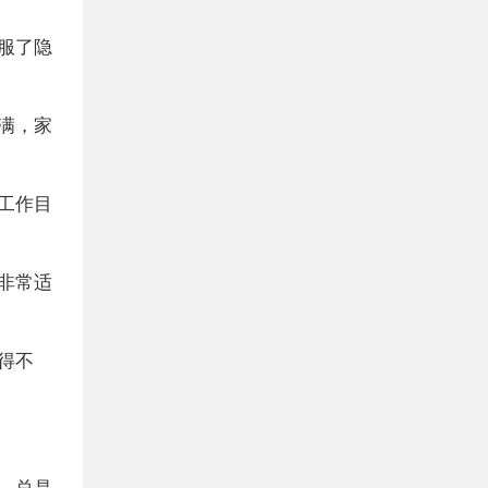
服了隐
满，家
工作目
非常适
得不
，总是