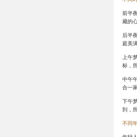
前半
藏的
后半
庭美
上午
标，
中午
合一
下午
到，
不同
年轻