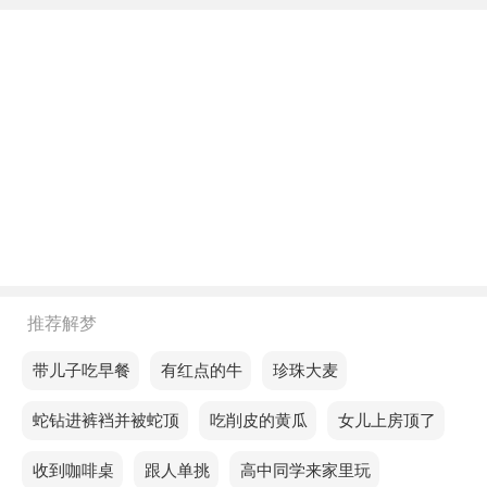
不同年龄阶段梦见河里全是死羊
年轻人梦见河里全是死羊，预示你的运气平凡，计划
和行动正在崩溃，想得很多，对不规范的计划比较感
兴趣，但往往执行起来困难重重，手足无措。
中年人梦见河里全是死羊，意味你的心态更加开朗，
感情中的阻碍将逐渐消失。
老人梦见河里全是死羊，意味着你会在人生的舞台上
展现更大光彩。
不同的人梦见河里全是死羊预示着什么？
推荐解梦
单身的人梦见河里全是死羊，意味着未来几天你可能
梦见带儿子吃早餐
梦见有红点的牛
梦见珍珠大麦
会感到无从下手。
梦见蛇钻进裤裆并被蛇顶
梦见吃削皮的黄瓜
梦见女儿上房顶了
恋爱的人梦见河里全是死羊，说明工作中会有情绪生
梦见收到咖啡桌
梦见跟人单挑
梦见高中同学来家里玩
产力，您可以根据自己的喜好决定是认真还是懒惰地