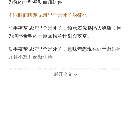
为你的一些举动而疏远你。
不同时间段梦见河里全是死羊的征兆
前半夜梦见河里全是死羊，预示着你将陷入绝望，因
为满怀希望的丰厚回报的计划会落空。
后半夜梦见河里全是死羊，意味着您现在处于舒适区
并且不想开始新生活。
上午梦见河里全是死羊，说明你的条件还不错，但你
展开全文
不能犹豫，当你与他人合作时，贵人会帮助你，你应
该好好利用这个机会。
中午午睡梦见河里全是死羊，意味着你将通过一次思
维转变，找到更有效的解决办法。
下午梦见河里全是死羊，预示你的计划会非常成功。