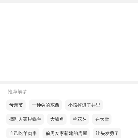
不同年龄阶段梦见绿色的紫花地丁
年轻人梦见绿色的紫花地丁，预示你的缘分不太好，
遇到喜欢的人不敢表白，会错失良机，后悔莫及。
中年人梦见绿色的紫花地丁，说明在困境中，我们的
心灵找到了力量的源泉。
老人梦见绿色的紫花地丁，预示意想不到的转变。
不同的人梦见绿色的紫花地丁预示着什么？
推荐解梦
单身的人梦见绿色的紫花地丁，预示你最近的财运不
太好，甚至自己的财产也会遭受很大的损失，导致破
梦见母亲节
梦见一种尖的东西
梦见小孩掉进了井里
产。
梦见摘别人家蝴蝶兰
梦见大鲫鱼
梦见兰花丛
梦见在大雪
恋爱的人梦见绿色的紫花地丁，意味你将走出舒适
梦见自己吃羊肉串
梦见前男友家新建的房屋
梦见让头发剪了
区，迎接新的挑战。