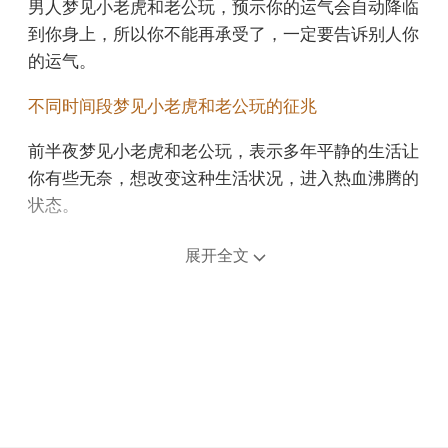
男人梦见小老虎和老公玩，预示你的运气会自动降临
到你身上，所以你不能再承受了，一定要告诉别人你
的运气。
不同时间段梦见小老虎和老公玩的征兆
前半夜梦见小老虎和老公玩，表示多年平静的生活让
你有些无奈，想改变这种生活状况，进入热血沸腾的
状态。
后半夜梦见小老虎和老公玩，预示你的事业运势十分
展开全文
旺盛，在事业上会有不错的发展，还会得到贵人的提
拔，要好好保重。
上午梦见小老虎和老公玩，预示工作状态还是很稳定
的，对市场的敏感度增加了，在创业活动中会有大显
身手的机会。
中午午睡梦见小老虎和老公玩，可能表示自负过头，