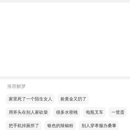
容易在轻敌中造成严重后果。
下午梦见小老虎和老公玩，预示爱情会继续发展，两
人的心会很近，应该天天见面。
不同年龄阶段梦见小老虎和老公玩
年轻人梦见小老虎和老公玩，预示你会因为各种原因
过不去，提醒你睡眠主要是心理承受能力。
中年人梦见小老虎和老公玩，预示你可能会遇到一些
难以解决的问题，进展缓慢。
推荐解梦
老人梦见小老虎和老公玩，预示最近要多注意营养的
梦见家里死了一个陌生女人
梦见捡黄金又扔了
补充和平衡，生活中会有意想不到的收获，是个好兆
头。
梦见用斧头在别人家砍柴
梦见很多水密桃
梦见电瓶叉车
梦见一筐蛋
不同的人梦见小老虎和老公玩预示着什么？
梦见把手机掉厕所了
梦见银色的辣椒粉
梦见别人穿孝服办桑事