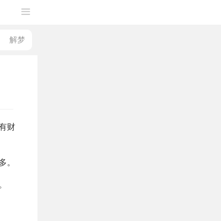
有财
多。
。