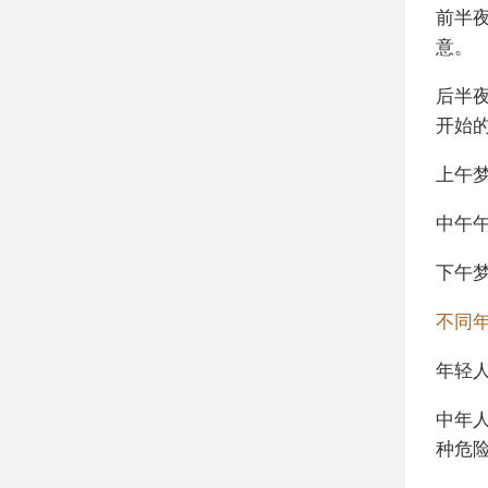
前半
意。
后半
开始
上午
中午
下午
不同
年轻
中年
种危