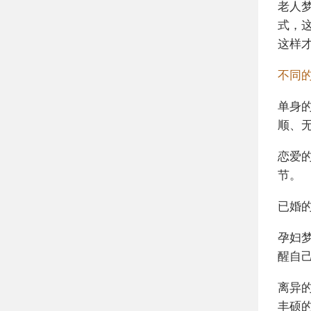
老人
式，
这样
不同
单身
顺、
恋爱
节。
已婚
孕妇
醒自
离异
丰硕