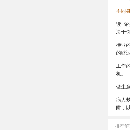
不同
读书
决于
待业
的财
工作
机。
做生
病人
阱，
推荐解