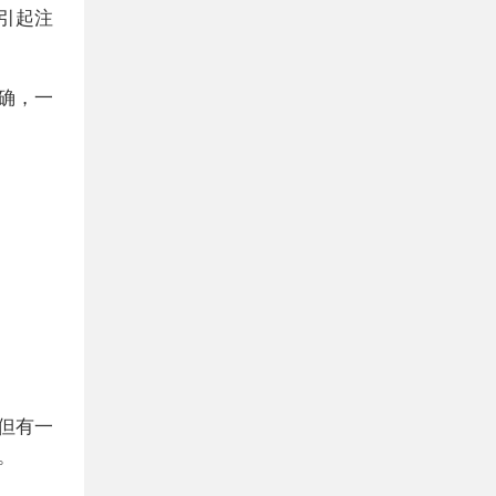
引起注
确，一
但有一
。