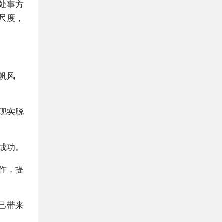
处事方
尺度，
帆风
现实脱
成功。
作，提
己带来