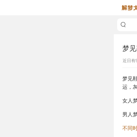
梦见
近日有
梦见
运，
女人
男人
不同