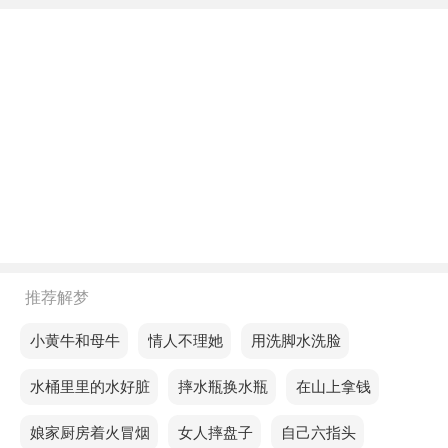
眩。
下午梦见自己开车加不上油，可能表示你将迎来一段
顺利且充满成就感的时期。
不同年龄阶段梦见自己开车加不上油
年轻人梦见自己开车加不上油，预示你近期的运势不
会很好，身体各方面都会出现问题。
中年人梦见自己开车加不上油，意味着生活中的挑战
将要求你学会如何做出困难决策。
推荐解梦
老人梦见自己开车加不上油，表示出行顺利，可以如
梦见小黄牛和母牛
梦见情人不理她
梦见用洗脚水洗脸
期外出，不要去人多的地方。
梦见水桶里里的水好脏
梦见摔水瓶换水瓶
梦见在山上拿钱
不同的人梦见自己开车加不上油预示着什么？
梦见娘家厨房着火冒烟
梦见女人摔盘子
梦见自己六指头