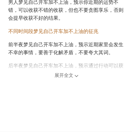
男人梦见自己开车加不上油，预示你近期的运势不
错，可以收获不错的收获，但也不要贪图享乐，否则
会提早收获不好的结果。
不同时间段梦见自己开车加不上油的征兆
前半夜梦见自己开车加不上油，预示近期家里会发生
不幸的事情，要善于化解矛盾，不要夸大其词。
后半夜梦见自己开车加不上油，预示通过行动可以获
得的财富、增值的投资项目和长期偿还的债务方面的
展开全文
好运。
上午梦见自己开车加不上油，预示你的状态不对，投
资计划泡汤，会造成无法挽回的损失，需要谨慎调整
计划。
中午午睡梦见自己开车加不上油，预示你的运势不太
好，身体状况也不是很好，因为没有睡好而头晕目