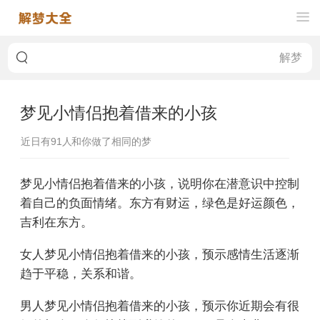
梦见小情侣抱着借来的小孩
近日有
91
人和你做了相同的梦
梦见小情侣抱着借来的小孩，说明你在潜意识中控制
着自己的负面情绪。东方有财运，绿色是好运颜色，
吉利在东方。
女人梦见小情侣抱着借来的小孩，预示感情生活逐渐
趋于平稳，关系和谐。
男人梦见小情侣抱着借来的小孩，预示你近期会有很